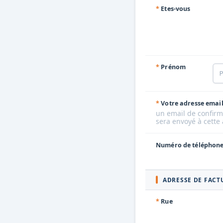
*
Etes-vous
*
Prénom
*
Votre adresse emai
un email de confirm
sera envoyé à cette
Numéro de téléphon
ADRESSE DE FACT
*
Rue