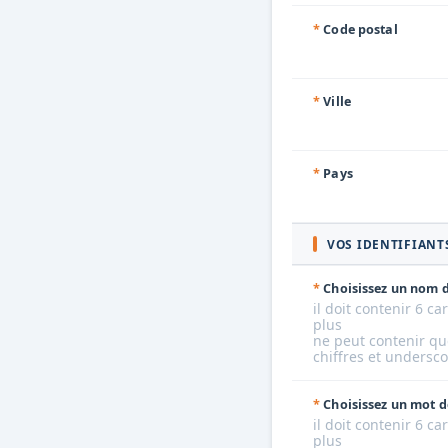
*
Code postal
*
Ville
*
Pays
VOS IDENTIFIANT
*
Choisissez un nom d
il doit contenir 6 ca
plus
ne peut contenir que
chiffres et undersc
*
Choisissez un mot d
il doit contenir 6 ca
plus