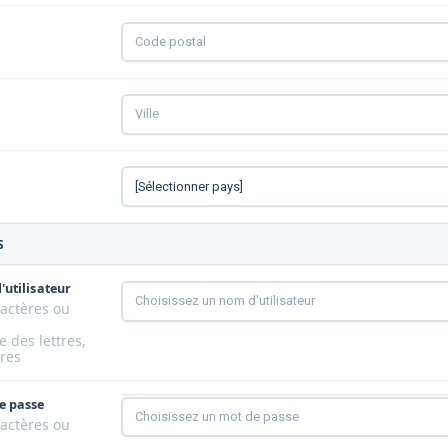
S
'utilisateur
ractères ou
 des lettres,
ores
e passe
ractères ou