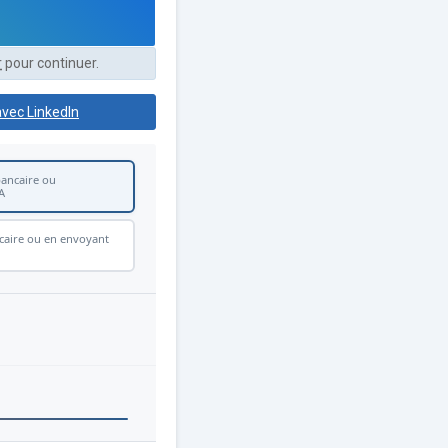
r
pour continuer.
bancaire ou
A
ncaire ou en envoyant