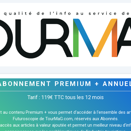
ABONNEMENT PREMIUM + ANNUE
Tarif : 119€ TTC tous les 12 mois
t au contenu Premium + vous permet d'accéder à l'ensemble des art
Futuroscopie de TourMaG.com, réservés aux Abonnés.
'accès aux articles à valeur ajoutée et permet un meilleur niveau d'i