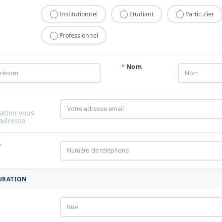
Institutionnel
Etudiant
Particulier
Professionnel
*
Nom
l
ation vous
 adresse
e
URATION